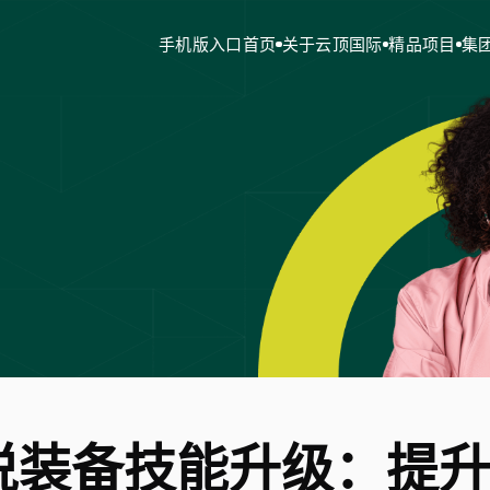
手机版入口首页
关于云顶国际
精品项目
集
说装备技能升级：提