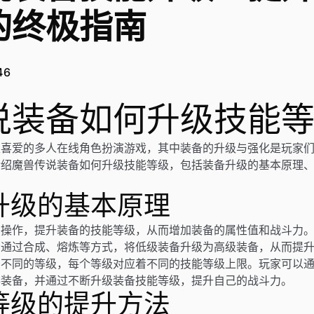
的终极指南
46
说装备如何升级技能
家喜爱的多人在线角色扮演游戏，其中装备的升级与强化是玩家
介绍魔兽传说装备如何升级技能等级，包括装备升级的基本原理
升级的基本原理
列操作，提升装备的技能等级，从而增加装备的属性值和战斗力
，通过合成、熔炼等方式，将低级装备升级为高级装备，从而提
为不同的等级，每个等级对应着不同的技能等级上限。玩家可以
得装备，并通过不断升级装备技能等级，提升自己的战斗力。
等级的提升方法