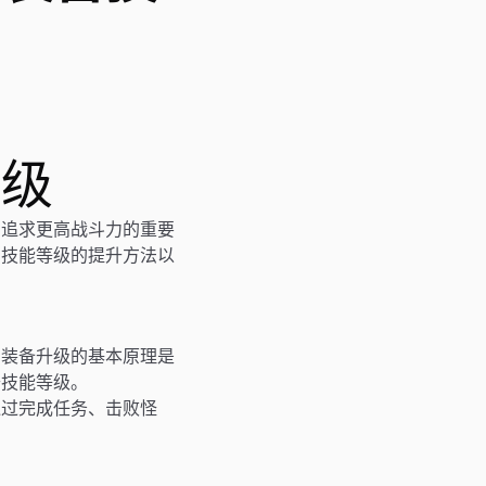
等级
们追求更高战斗力的重要
、技能等级的提升方法以
。装备升级的基本原理是
升技能等级。
通过完成任务、击败怪