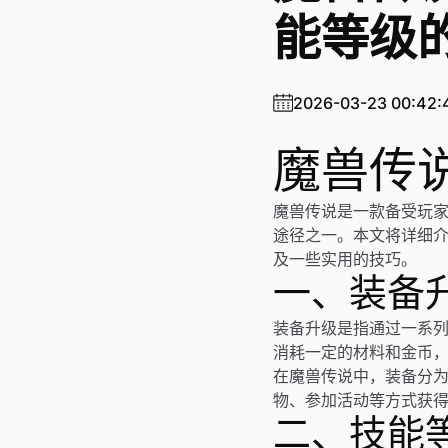
能等级
2026-03-23 00:42:
魔兽传
魔兽传说是一款备受玩
途径之一。本文将详细
及一些实用的技巧。
一、装备
装备升级是指通过一系
消耗一定的材料和金币
在魔兽传说中，装备分
物、参加活动等方式获
二、技能